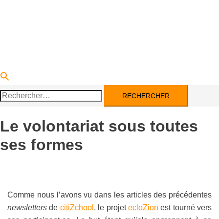
DEVENIR PARTENAIRE
ACTUALITÉS
CONTACT
Rechercher :
Le volontariat sous toutes
ses formes
Comme nous l’avons vu dans les articles des précédentes
newsletters
de
citiZchool
, le projet
ecloZion
est tourné vers