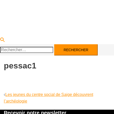
DEVENIR PARTENAIRE
ACTUALITÉS
CONTACT
Rechercher :
pessac1
Navigation
Les jeunes du centre social de Saige découvrent
d’article
l’archéologie
Recevoir notre newsletter