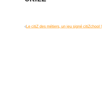
Navigation
Le citiZ des métiers, un jeu signé citiZchool !
d’article