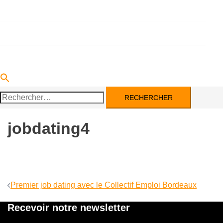
DEVENIR PARTENAIRE
ACTUALITÉS
CONTACT
Rechercher :
jobdating4
Navigation
Premier job dating avec le Collectif Emploi Bordeaux
d’article
Recevoir notre newsletter