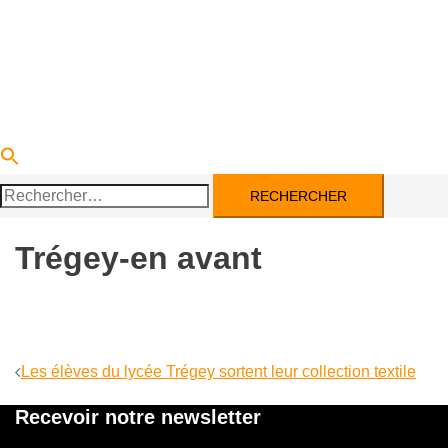
DEVENIR PARTENAIRE
ACTUALITÉS
CONTACT
Rechercher :
Trégey-en avant
Navigation
Les élèves du lycée Trégey sortent leur collection textile
d’article
Recevoir notre newsletter