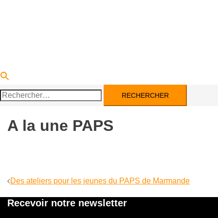
DEVENIR PARTENAIRE
ACTUALITÉS
CONTACT
Rechercher :
A la une PAPS
Navigation
Des ateliers pour les jeunes du PAPS de Marmande
d’article
Recevoir notre newsletter