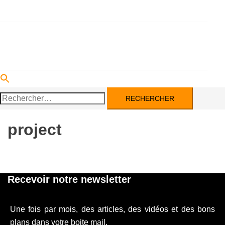
DEVENIR PARTENAIRE
ACTUALITÉS
CONTACT
Rechercher :
project
Recevoir notre newsletter
Une fois par mois, des articles, des vidéos et des bons
plans dans votre boite mail.