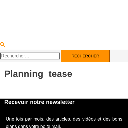
DEVENIR PARTENAIRE
ACTUALITÉS
CONTACT
Rechercher :
Planning_tease
Recevoir notre newsletter
Une fois par mois, des articles, des vidéos et des bons
plans dans votre boite mail.