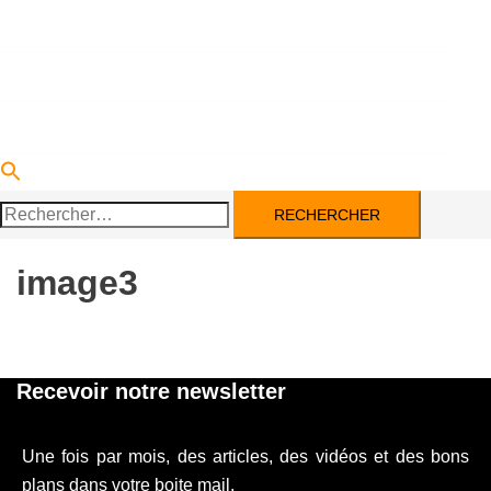
DEVENIR PARTENAIRE
ACTUALITÉS
CONTACT
Rechercher :
image3
Recevoir notre newsletter
Une fois par mois, des articles, des vidéos et des bons
plans dans votre boite mail.