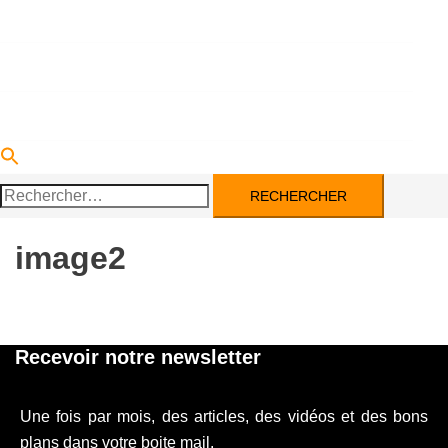
DEVENIR PARTENAIRE
ACTUALITÉS
CONTACT
Rechercher :
image2
Recevoir notre newsletter
Une fois par mois, des articles, des vidéos et des bons
plans dans votre boite mail.