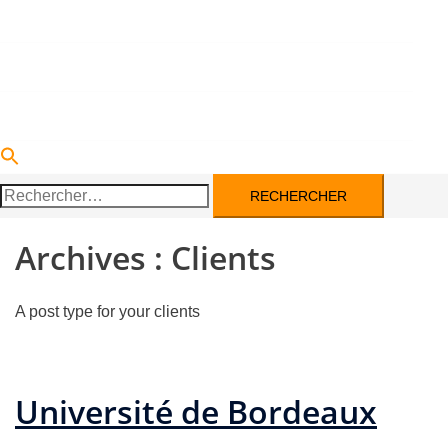
DEVENIR PARTENAIRE
ACTUALITÉS
CONTACT
Rechercher :
Archives :
Clients
A post type for your clients
Université de Bordeaux