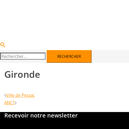
DEVENIR PARTENAIRE
ACTUALITÉS
CONTACT
Rechercher :
Gironde
Navigation
Ville de Pessac
d’article
ANCT
Recevoir notre newsletter