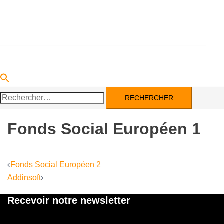
DEVENIR PARTENAIRE
ACTUALITÉS
CONTACT
Rechercher :
Fonds Social Européen 1
Navigation
Fonds Social Européen 2
d’article
Addinsoft
Recevoir notre newsletter