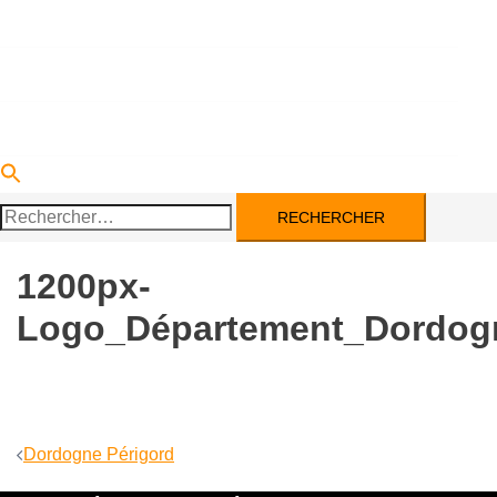
DEVENIR PARTENAIRE
ACTUALITÉS
CONTACT
Rechercher :
1200px-
Logo_Département_Dordogn
Navigation
Dordogne Périgord
d’article