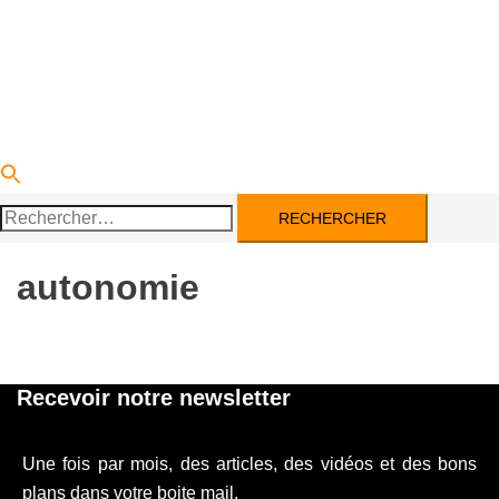
DEVENIR PARTENAIRE
ACTUALITÉS
CONTACT
Rechercher :
autonomie
Recevoir notre newsletter
Une fois par mois, des articles, des vidéos et des bons
plans dans votre boite mail.