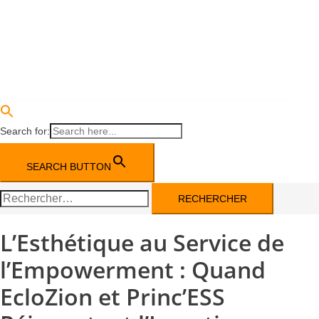
DEVENIR PARTENAIRE
ACTUALITÉS
CONTACT
Search for:
SEARCH BUTTON
Rechercher :
L’Esthétique au Service de
l’Empowerment : Quand
EcloZion et Princ’ESS